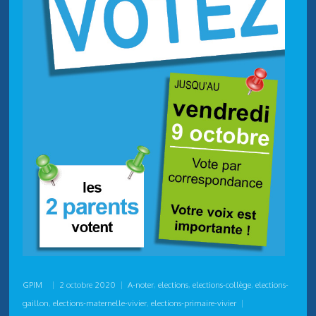
GPIM
|
2 octobre 2020
|
A-noter
,
elections
,
elections-collège
,
elections-
gaillon
,
elections-maternelle-vivier
,
elections-primaire-vivier
|