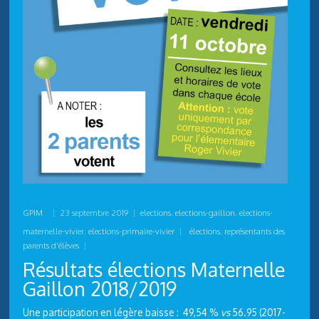
GPIM
|
23 septembre 2019
|
elections
,
elections-gaillon
,
elections-
maternelle-vivier
,
elections-primaire-vivier
|
élections
,
représentants des
parents d'élèves
|
Résultats élections Maternelle
Gaillon 2018/2019
Une participation en légère baisse : 49,54 %
vs
56.95 (2017-