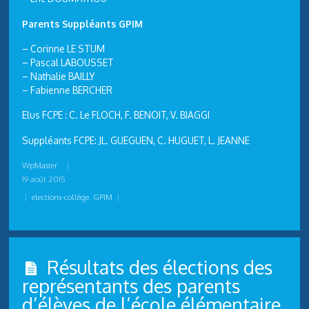
Parents Suppléants GPIM
– Corinne LE STUM
– Pascal LABOUSSET
– Nathalie BAILLY
– Fabienne BERCHER
Elus FCPE : C. Le FLOCH, F. BENOIT, V. BIAGGI
Suppléants FCPE: JL. GUEGUEN, C. HUGUET, L. JEANNE
WpMaster
|
19 août 2015
|
elections-collège
,
GPIM
|
Résultats des élections des
représentants des parents
d’élèves de l’école élémentaire