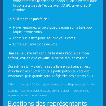
votre enfant via le cahier de liaison ou en la mettant dans
la boite à lettres de l’école avant 13h30, le vendredi 9
octobre .
Ce qu’il ne faut pas faire :
Rayer, entourez un ou plusieurs noms sur la liste pour
laquelle vous votez
Ecrire sur la liste pour laquelle vous votez
Ecrire sur l’enveloppe de vote
Une seule liste est candidate dans l’école de mon
enfant, est-ce que ça vaut la peine d’aller voter ?
Oui, même s’il n’y a qu’une seule liste en présence, il est
important d’aller voter : plus la participation au vote est
importante, plus grande sera la légitimité des parents élus.
GPIM
|
2 octobre 2020
|
elections
,
elections-collège
,
elections-gaillon
,
elections-maternelle-vivier
,
elections-primaire-vivier
|
élections des
representants des parents d'élèves
|
Elections des représentants