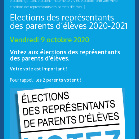
elections-gaillon
,
elections-maternelle-vivier
,
elections-primaire-vivier
|
élections des representants des parents d'élèves
|
Elections des représentants
des parents d’élèves 2020-2021
Vendredi 9 octobre 2020
Votez aux élections des représentants
des parents d’élèves
.
Votre vote est important !
Pour rappel :
les 2 parents votent !