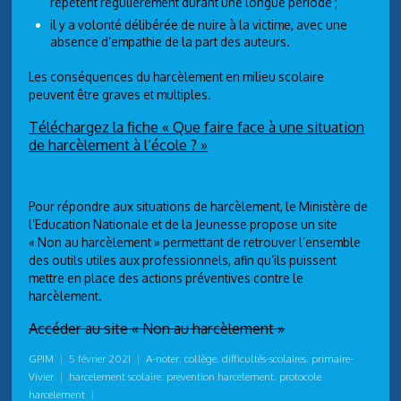
répètent régulièrement durant une longue période ;
il y a volonté délibérée de nuire à la victime, avec une
absence d’empathie de la part des auteurs.
Les conséquences du harcèlement en milieu scolaire
peuvent être graves et multiples.
Téléchargez la fiche « Que faire face à une situation
de harcèlement à l’école ? »
Pour répondre aux situations de harcèlement, le Ministère de
l’Education Nationale et de la Jeunesse propose un site
« Non au harcèlement » permettant de retrouver l’ensemble
des outils utiles aux professionnels, afin qu’ils puissent
mettre en place des actions préventives contre le
harcèlement.
Accéder au site « Non au harcèlement »
GPIM
|
5 février 2021
|
A-noter
,
collège
,
difficultés-scolaires
,
primaire-
Vivier
|
harcelement scolaire
,
prevention harcelement
,
protocole
harcelement
|