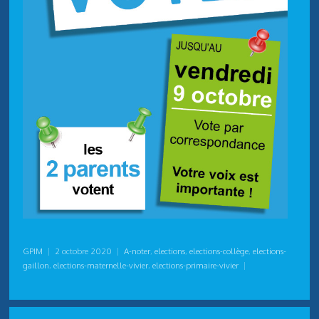
GPIM
|
2 octobre 2020
|
A-noter
,
elections
,
elections-collège
,
elections-
gaillon
,
elections-maternelle-vivier
,
elections-primaire-vivier
|