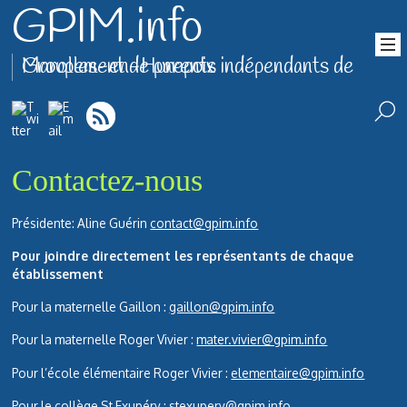
GPIM.info
Groupement de parents indépendants de Marolles-en-Hurepoix
Contactez-nous
Présidente: Aline Guérin
contact@gpim.info
Pour joindre directement les représentants de chaque
établissement
Pour la maternelle Gaillon :
gaillon@gpim.info
Pour la maternelle Roger Vivier :
mater.vivier@gpim.info
Pour l’école élémentaire Roger Vivier :
elementaire@gpim.info
Pour le collège St Exupéry :
stexupery@gpim.info