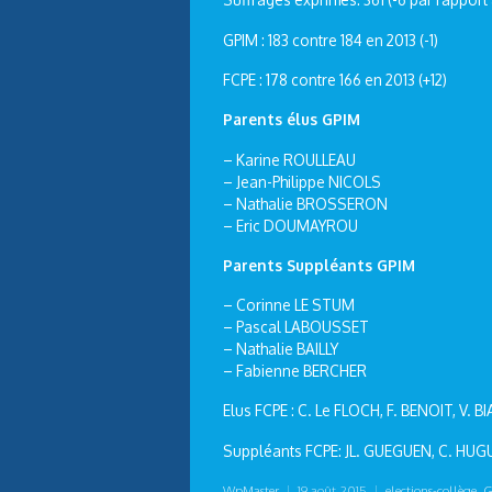
GPIM : 183 contre 184 en 2013 (-1)
FCPE : 178 contre 166 en 2013 (+12)
Parents élus GPIM
– Karine ROULLEAU
– Jean-Philippe NICOLS
– Nathalie BROSSERON
– Eric DOUMAYROU
Parents Suppléants GPIM
– Corinne LE STUM
– Pascal LABOUSSET
– Nathalie BAILLY
– Fabienne BERCHER
Elus FCPE : C. Le FLOCH, F. BENOIT, V. B
Suppléants FCPE: JL. GUEGUEN, C. HUGU
WpMaster
|
19 août 2015
|
elections-collège
,
G