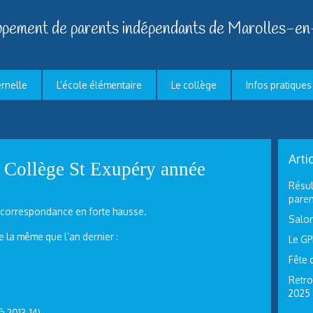
pement de parents indépendants de Marolles-en
ernelle
L’école élémentaire
Le collège
Infos pratiques
Arti
s Collège St Exupéry année
Résul
paren
ar correspondance en forte hausse.
Salon
e la même que l’an dernier :
Le GP
Fête 
Retro
2025
à 2013-14)