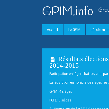
GPIM.info
Grou
Accueil
Le GPIM
L’école mat
Résultats élection
2014-2015
Participation en légère baisse, vote p
La répartition en nombre de sièges rest
GPIM : 4 sièges
FCPE : 3 sièges
Suffrages exprimés: 361 (-6 par rapport 