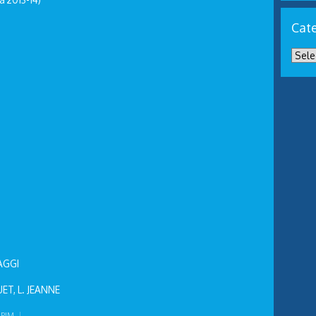
Cate
IAGGI
ET, L. JEANNE
PIM
|