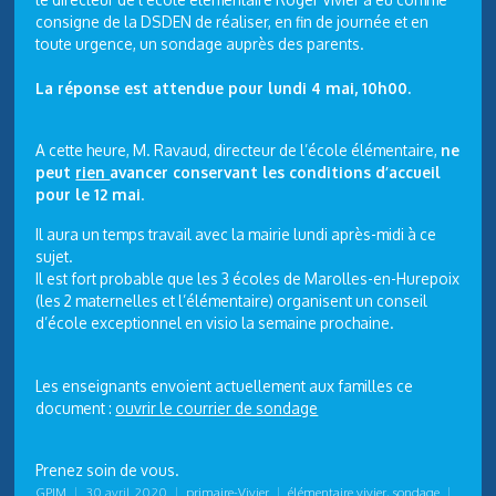
consigne de la DSDEN de réaliser, en fin de journée et en
toute urgence, un sondage auprès des parents.
La réponse est attendue pour
lundi
4 mai, 10h00.
A cette heure, M. Ravaud, directeur de l’école élémentaire,
ne
peut
rien
avancer conservant les conditions d’accueil
pour le 12 mai
.
Il aura un temps travail avec la mairie lundi après-midi à ce
sujet.
Il est fort probable que les 3 écoles de Marolles-en-Hurepoix
(les 2 maternelles et l’élémentaire) organisent un conseil
d’école exceptionnel en visio la semaine prochaine.
Les enseignants envoient actuellement aux familles ce
document :
ouvrir le courrier de sondage
Prenez soin de vous.
GPIM
|
30 avril 2020
|
primaire-Vivier
|
élémentaire vivier
,
sondage
|