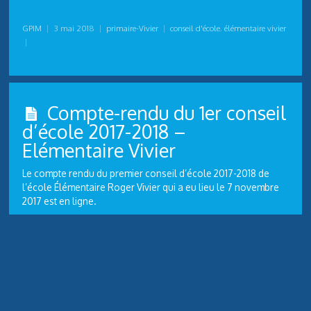
GPIM
|
3 mai 2018
|
primaire-Vivier
|
conseil d'école
,
élémentaire vivier
|
Compte-rendu du 1er conseil
d’école 2017-2018 –
Elémentaire Vivier
Le compte rendu du premier conseil d’école 2017-2018 de
l’école Élémentaire Roger Vivier qui a eu lieu le 7 novembre
2017 est en ligne.
Voir
http://www.gpim.info/ecole-elementaire-roger-
vivier/les-comptes-rendus-des-conseils-decole-primaire-
roger-vivier/
Vous pouvez également lire le règlement intérieur, dont
l’article 16 a été modifié.