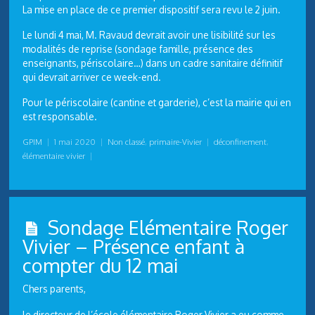
La mise en place de ce premier dispositif sera revu le 2 juin.
Le lundi 4 mai, M. Ravaud devrait avoir une lisibilité sur les
modalités de reprise (sondage famille, présence des
enseignants, périscolaire…) dans un cadre sanitaire définitif
qui devrait arriver ce week-end.
Pour le périscolaire (cantine et garderie), c’est la mairie qui en
est responsable.
GPIM
|
1 mai 2020
|
Non classé
,
primaire-Vivier
|
déconfinement
,
élémentaire vivier
|
Sondage Elémentaire Roger
Vivier – Présence enfant à
compter du 12 mai
Chers parents,
le directeur de l’école élémentaire Roger Vivier a eu comme