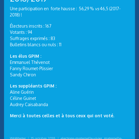
Une participation en forte hausse : 56,29 %
vs
46,5 (2017-
2018) !
Électeurs inscrits : 167
Votants : 94
Suffrages exprimés : 83
Bulletins blancs ou nuls : 11
Les élus GPIM :
Emmanuel Thévenot
Fanny Roumet-Plissier
Sandy Chiron
Les suppléants GPIM :
Aline Guérin
Céline Guinet
Audrey Caisabanda
Merci à toutes celles et à tous ceux qui ont voté.
WpMaster
|
15 octobre 2018
|
elections-maternelle-vivier
,
maternelle-