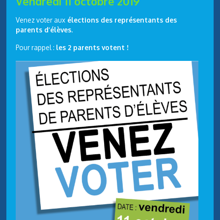
Vendredi 11 octobre 2019
Venez voter aux
élections des représentants des
parents d’élèves
.
Pour rappel :
les 2 parents votent !