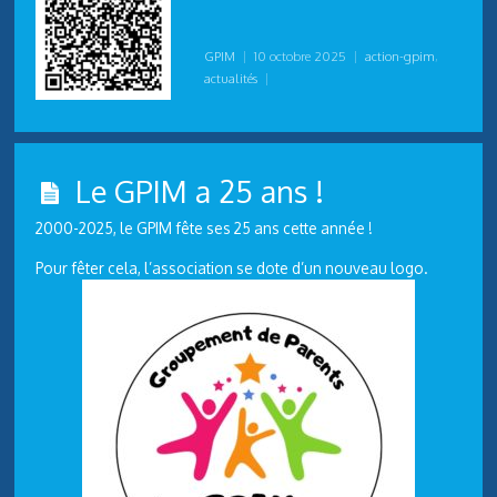
GPIM
|
10 octobre 2025
|
action-gpim
,
actualités
|
Le GPIM a 25 ans !
2000-2025, le GPIM fête ses 25 ans cette année !
Pour fêter cela, l’association se dote d’un nouveau logo.