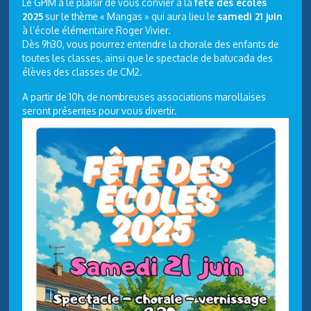
Le GPIM a le plaisir de vous convier à la
fête des écoles
2025
sur le thème « Mangas » qui aura lieu le
samedi 21 juin
à l’école élémentaire Roger Vivier.
Dès 9h30, vous pourrez entendre la chorale des enfants de
toutes les classes, ainsi que le spectacle de batucada des
élèves des classes de CM2.
A partir de 10h, de nombreuses associations marollaises
seront présentes pour vous divertir.