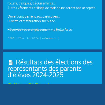
rollers, casques, déguisements…)
Autres vêtements et linge de maison ne seront pas acceptés
Ouvert uniquement aux particuliers.
Buvette et restauration sur place.
Réservez votre emplacement
via Hello Asso
GPIM
|
20 octobre 2024
|
evènements
|
Résultats des élections des
représentants des parents
d’élèves 2024-2025
Collège St Exupéry
Nombre de bulletins blancs ou nuls : 6
Nombre de suffrages exprimés : 377