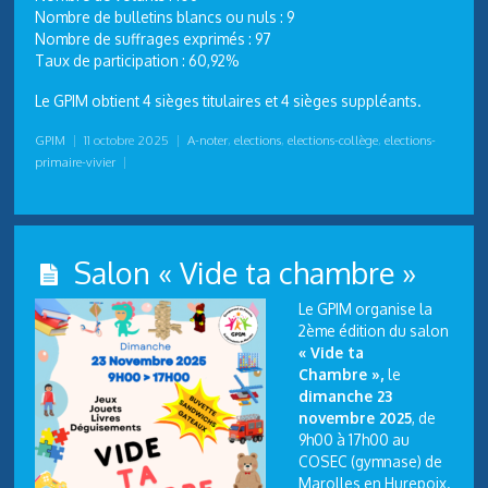
Nombre de bulletins blancs ou nuls : 9
Nombre de suffrages exprimés : 97
Taux de participation : 60,92%
Le GPIM obtient 4 sièges titulaires et 4 sièges suppléants.
GPIM
|
11 octobre 2025
|
A-noter
,
elections
,
elections-collège
,
elections-
primaire-vivier
|
Salon « Vide ta chambre »
Le GPIM organise la
2ème édition du salon
« Vide ta
Chambre »,
le
dimanche 23
novembre 2025
, de
9h00 à 17h00 au
COSEC (gymnase) de
Marolles en Hurepoix.