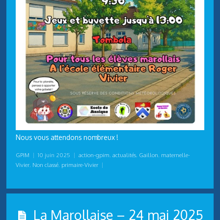
Nous vous attendons nombreux !
GPIM
|
10 juin 2025
|
action-gpim
,
actualités
,
Gaillon
,
maternelle-
Vivier
,
Non classé
,
primaire-Vivier
|
La Marollaise – 24 mai 2025