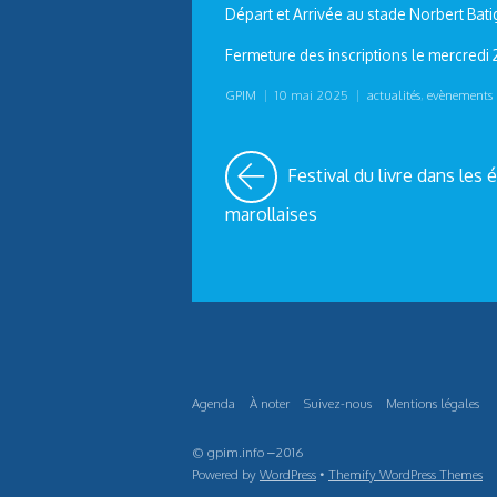
Départ et Arrivée au stade Norbert Bat
Fermeture des inscriptions le mercredi 
GPIM
|
10 mai 2025
|
actualités
,
evènements
Festival du livre dans les 
marollaises
Agenda
À noter
Suivez-nous
Mentions légales
© gpim.info –2016
Powered by
WordPress
•
Themify WordPress Themes