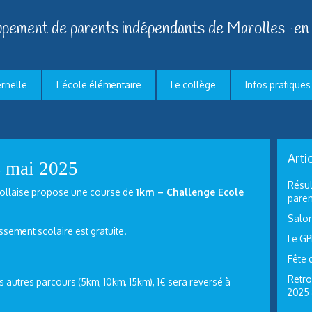
pement de parents indépendants de Marolles-en
ernelle
L’école élémentaire
Le collège
Infos pratiques
Arti
4 mai 2025
Résul
arollaise propose une course de
1km – Challenge Ecole
paren
Salon
issement scolaire est gratuite.
Le GP
Fête 
Retro
es autres parcours (5km, 10km, 15km), 1€ sera reversé à
2025