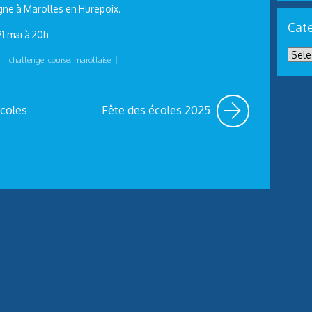
igne à Marolles en Hurepoix.
Cate
21 mai à 20h
|
challenge
,
course
,
marollaise
|
écoles
Fête des écoles 2025