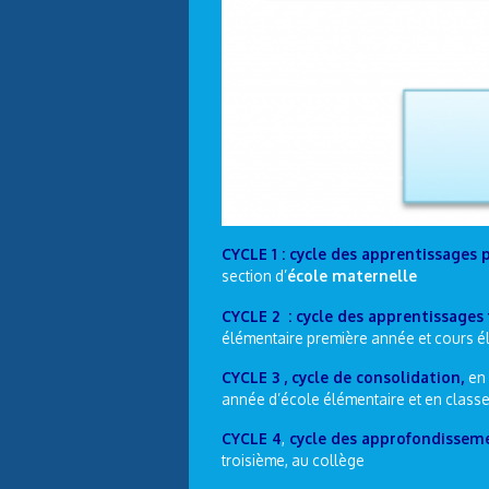
CYCLE 1 : cycle des apprentissages 
section d’
école maternelle
CYCLE 2 : cycle des apprentissage
élémentaire première année et cours 
CYCLE 3 , cycle de consolidation,
en
année d’école élémentaire et en classe
CYCLE 4
,
cycle des approfondissem
troisième, au collège