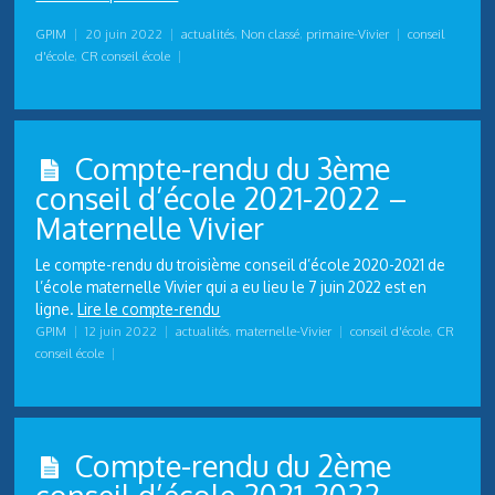
GPIM
|
20 juin 2022
|
actualités
,
Non classé
,
primaire-Vivier
|
conseil
d'école
,
CR conseil école
|
Compte-rendu du 3ème
conseil d’école 2021-2022 –
Maternelle Vivier
Le compte-rendu du troisième conseil d’école 2020-2021 de
l’école maternelle Vivier qui a eu lieu le 7 juin 2022 est en
ligne.
Lire le compte-rendu
GPIM
|
12 juin 2022
|
actualités
,
maternelle-Vivier
|
conseil d'école
,
CR
conseil école
|
Compte-rendu du 2ème