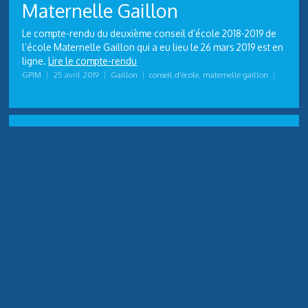
Maternelle Gaillon
Le compte-rendu du deuxième conseil d’école 2018-2019 de
l’école Maternelle Gaillon qui a eu lieu le 26 mars 2019 est en
ligne.
Lire le compte-rendu
GPIM
|
25 avril 2019
|
Gaillon
|
conseil d'école
,
maternelle gaillon
|
Compte-rendu du 2ème
conseil d’école 2018-2019 –
Elémentaire Vivier
Le compte-rendu du deuxième conseil d’école 2018-2019 de
l’école Élémentaire Vivier qui a eu lieu le 15 mars 2019 est en
ligne.
Lire le compte-rendu
GPIM
|
1 avril 2019
|
primaire-Vivier
|
conseil d'école
,
élémentaire vivier
|