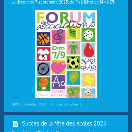
Le dimanche 7 septembre 2025, de 9h à 12h et de 14h à 17h
GPIM
|
8 juillet 2025
|
A-noter
,
actualités
|
Succès de la fête des écoles 2025