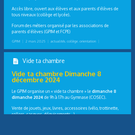
Accès libre, ouvert aux élèves et aux parents d’élèves de
tous niveaux (collège et lycée).
Forum des métiers organisé par les associations de
parents d’élèves (GPIM et FCPE)
GPIM
|
2 mars 2025
|
actualités
,
collège
,
orientation
|
Vide ta chambre
Vide ta chambre
Dimanche 8
décembre 2024
Le GPIM organise un « vide ta chambre » le
dimanche 8
dimanche 2024
de 9h à 17h au Gymnase (COSEC).
Vente de jouets, jeux, livres, accessoires (vélo, trottinette,
rollers, casques, déguisements…)
Autres vêtements et linge de maison ne seront pas
acceptés