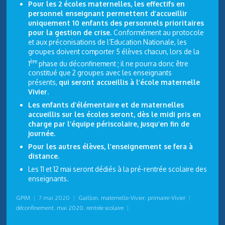
Pour les 2 écoles maternelles, les effectifs en
personnel enseignant permettent d’accueillir
uniquement 10 enfants des personnels prioritaires
pour la gestion de crise
. Conformément au protocole
et aux préconisations de l’Education Nationale, les
groupes doivent comporter 5 élèves chacun, lors de la
ère
1
phase du déconfinement ; il ne pourra donc être
constitué que 2 groupes avec les enseignants
présents,
qui seront accueillis à l’école maternelle
Vivier
.
Les enfants d’élémentaire et de maternelles
accueillis sur les écoles seront, dès le midi pris en
charge par l’équipe périscolaire, jusqu’en fin de
journée.
Pour les autres élèves, l’enseignement se fera à
distance
.
Les 11 et 12 mai seront dédiés à la pré-rentrée scolaire des
enseignants.
GPIM
|
7 mai 2020
|
Gaillon
,
maternelle-Vivier
,
primaire-Vivier
|
déconfinement
,
mai 2020
,
rentrée scolaire
|