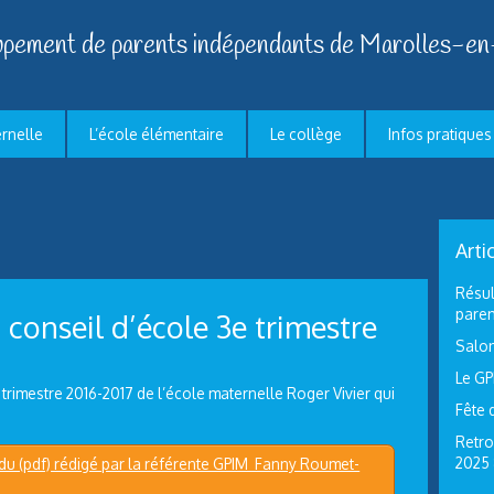
pement de parents indépendants de Marolles-en
ernelle
L’école élémentaire
Le collège
Infos pratiques
Arti
Résul
paren
conseil d’école 3e trimestre
Salon
Le GP
rimestre 2016-2017 de l’école maternelle Roger Vivier qui
Fête 
Retro
2025
u (pdf) rédigé par la référente GPIM Fanny Roumet-