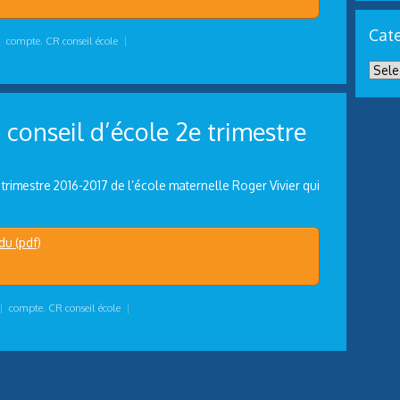
Cate
|
compte
,
CR conseil école
|
conseil d’école 2e trimestre
rimestre 2016-2017 de l’école maternelle Roger Vivier qui
du (pdf)
|
compte
,
CR conseil école
|