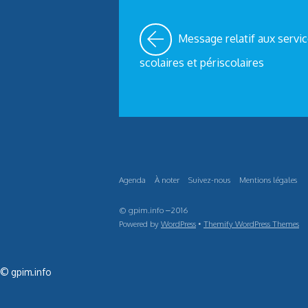
Message relatif aux servi
scolaires et périscolaires
Agenda
À noter
Suivez-nous
Mentions légales
© gpim.info –2016
Powered by
WordPress
•
Themify WordPress Themes
© gpim.info