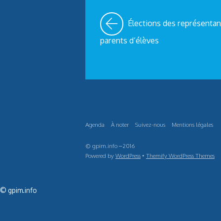
Élections des représentan
parents d’élèves
Agenda
À noter
Suivez-nous
Mentions légales
© gpim.info –2016
Powered by
WordPress
•
Themify WordPress Themes
© gpim.info