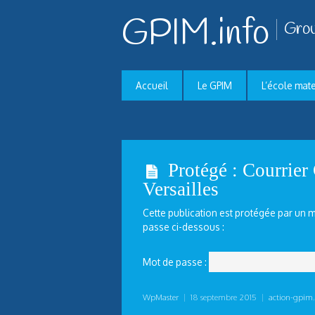
GPIM.info
Grou
Accueil
Le GPIM
L’école mat
Protégé : Courrier
Versailles
Cette publication est protégée par un mo
passe ci-dessous :
Mot de passe :
WpMaster
|
18 septembre 2015
|
action-gpim