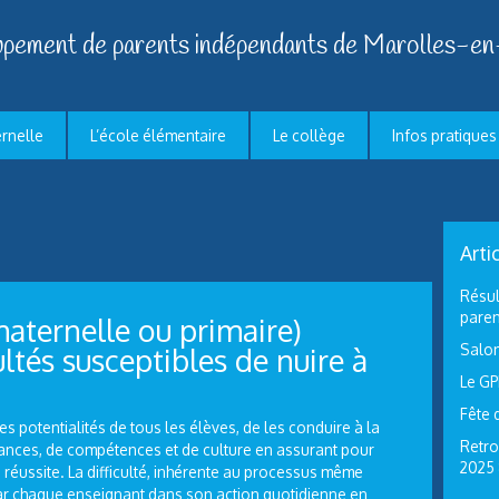
pement de parents indépendants de Marolles-en
ernelle
L’école élémentaire
Le collège
Infos pratiques
Arti
Résul
paren
aternelle ou primaire)
Salon
ultés susceptibles de nuire à
Le GP
Fête 
es potentialités de tous les élèves, de les conduire à la
Retro
nces, de compétences et de culture en assurant pour
2025
 réussite. La difficulté, inhérente au processus même
par chaque enseignant dans son action quotidienne en