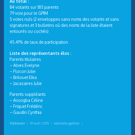
Au total :
84 votants sur 185 parents
79 voix pour le GPIM
5 votes nuls (2 enveloppes sans noms des votants et sans
signatures et 3 bulletins où des noms de la liste étaient
entourés ou cochés)
45.41% de taux de participation
Liste des représentants élus :
Parents titulaires
– Alves Evelyne
– Flocon Julie
– Brilouet Elka
– Jacazaires Julie
Parents suppléants
– Assogba Céline
– Friquet Frédéric
– Gaudin Cynthia
WpMaster
|
19 août 2015
|
elections-gaillon
|