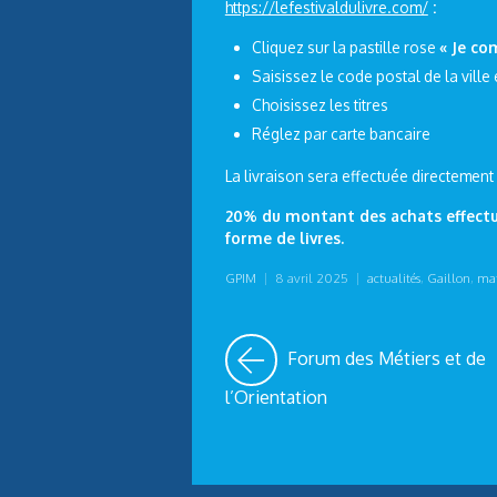
https://lefestivaldulivre.com/
:
Cliquez sur la pastille rose
« Je c
Saisissez le code postal de la ville
Choisissez les titres
Réglez par carte bancaire
La livraison sera effectuée directement 
20% du montant des achats effectués
forme de livres.
GPIM
|
8 avril 2025
|
actualités
,
Gaillon
,
mat
Forum des Métiers et de
l’Orientation