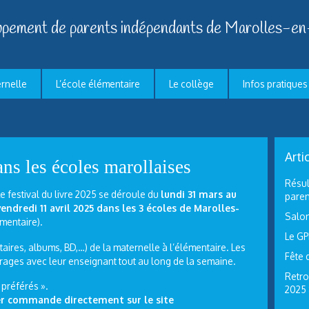
pement de parents indépendants de Marolles-en
ernelle
L’école élémentaire
Le collège
Infos pratiques
Arti
ans les écoles marollaises
Résul
e festival du livre 2025 se déroule du
lundi 31 mars au
paren
vendredi 11 avril 2025 dans les 3 écoles de Marolles-
Salon
émentaire).
Le GP
taires, albums, BD,…) de la maternelle à l’élémentaire. Les
Fête 
vrages avec leur enseignant tout au long de la semaine.
Retro
 préférés ».
2025
er commande directement sur le site