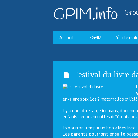
GPIM.info
Grou
Accueil
Le GPIM
L’école mat
Festival du livre d
L
en-
Hurepoix
(les 2 maternelles et l’él
Il y a une offre large (romans, documen
enfants découvriront les différents ou
Ils pourront remplir un bon « Mes livres
Les parents pourront ensuite pass