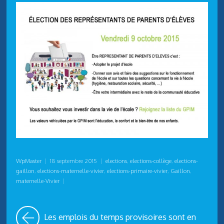
WpMaster
|
18 septembre 2015
|
elections
,
elections-collège
,
elections-
gaillon
,
elections-maternelle-vivier
,
elections-primaire-vivier
,
Gaillon
,
maternelle-Vivier
|
Les emplois du temps provisoires sont en