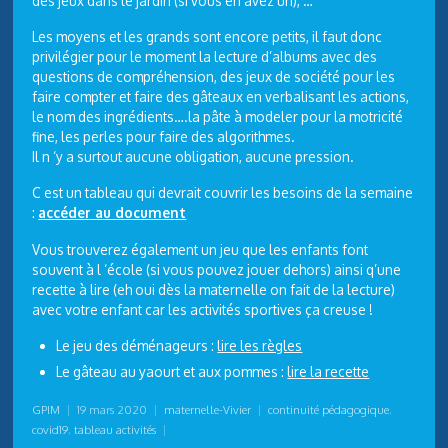
des jeux dans le jardin (si vous en avez un), …
Les moyens et les grands sont encore petits, il faut donc
privilégier pour le moment la lecture d’albums avec des
questions de compréhension, des jeux de société pour les
faire compter et faire des gâteaux en verbalisant les actions,
le nom des ingrédients….la pâte à modeler pour la motricité
fine, les perles pour faire des algorithmes.
Il n ‘y a surtout aucune obligation, aucune pression.
C est un tableau qui devrait couvrir les besoins de la semaine
:
accéder au document
Vous trouverez également un
jeu
que les enfants font
souvent à l ‘école (si vous pouvez jouer dehors) ainsi q’une
recette à lire (eh oui dès la maternelle on fait de la lecture)
avec votre enfant car les activités sportives ça creuse !
Le jeu des déménageurs :
lire les règles
Le gâteau au yaourt et aux pommes :
lire la recette
GPIM
|
19 mars 2020
|
maternelle-Vivier
|
continuité pédagogique
,
covid19
,
tableau activités
|